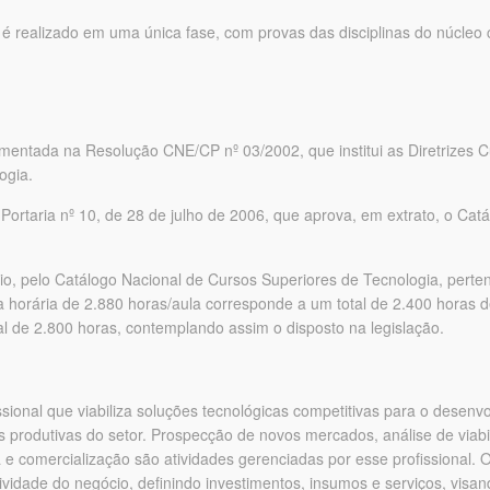
ar é realizado em uma única fase, com provas das disciplinas do núcl
mentada na Resolução CNE/CP nº 03/2002, que institui as Diretrizes C
ogia.
Portaria nº 10, de 28 de julho de 2006, que aprova, em extrato, o Ca
o, pelo Catálogo Nacional de Cursos Superiores de Tecnologia, perte
a horária de 2.880 horas/aula corresponde a um total de 2.400 horas de
 de 2.800 horas, contemplando assim o disposto na legislação.
 que viabiliza soluções tecnológicas competitivas para o desenvolv
produtivas do setor. Prospecção de novos mercados, análise de viabil
a e comercialização são atividades gerenciadas por esse profissional. 
tividade do negócio, definindo investimentos, insumos e serviços, visa