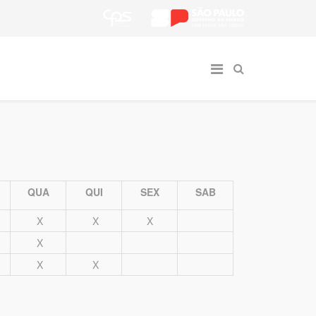
QUA
QUI
SEX
SAB
X
X
X
X
X
X