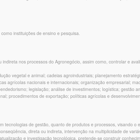
omo instituições de ensino e pesquisa.
 indireta nos processos do Agronegócio, assim como, controlar e avali
ução vegetal e animal; cadeias agroindustriais; planejamento estratégi
ticas agrícolas nacionais e internacionais; organização empresarial; m
dedorismo; legislação; análise de investimentos; logística; gestão am
onal; procedimentos de exportação; políticas agrícolas e desenvolvime
m tecnologias de gestão, quanto de produtos e processos, visando o e
onseqüência, direta ou indireta, intervenção na multiplicidade de vari
atualização e investigação tecnológica, pretende-se construir conheci