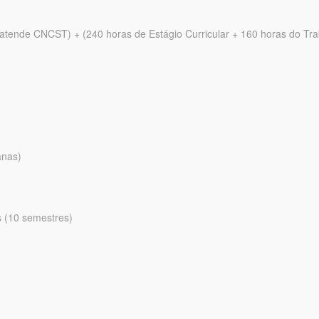
(atende CNCST) + (240 horas de Estágio Curricular + 160 horas do Tr
anas)
s (10 semestres)