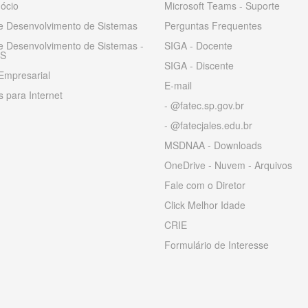
ócio
Microsoft Teams - Suporte
 e Desenvolvimento de Sistemas
Perguntas Frequentes
 e Desenvolvimento de Sistemas -
SIGA - Docente
S
SIGA - Discente
Empresarial
E-mail
 para Internet
- @fatec.sp.gov.br
- @fatecjales.edu.br
MSDNAA - Downloads
OneDrive - Nuvem - Arquivos
Fale com o Diretor
Click Melhor Idade
CRIE
Formulário de Interesse