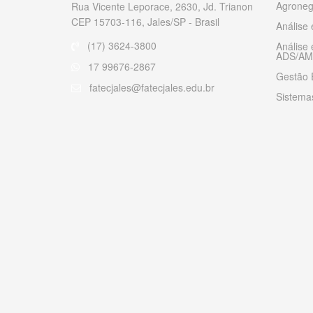
Agroneg
Rua Vicente Leporace, 2630, Jd. Trianon
CEP 15703-116, Jales/SP - Brasil
Análise
(17) 3624-3800
Análise
ADS/AM
17 99676-2867
Gestão 
fatecjales@fatecjales.edu.br
Sistemas