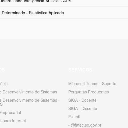
terminado Inteligência Artificial - ADS
 Determinado - Estatística Aplicada
OS
SERVIÇOS
ócio
Microsoft Teams - Suporte
 e Desenvolvimento de Sistemas
Perguntas Frequentes
 e Desenvolvimento de Sistemas -
SIGA - Docente
S
SIGA - Discente
Empresarial
E-mail
 para Internet
- @fatec.sp.gov.br