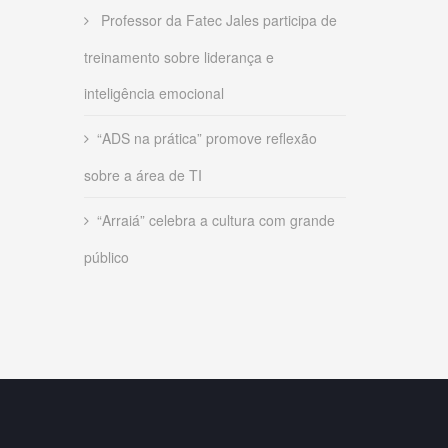
Professor da Fatec Jales participa de
treinamento sobre liderança e
inteligência emocional
“ADS na prática” promove reflexão
sobre a área de TI
“Arraiá” celebra a cultura com grande
público