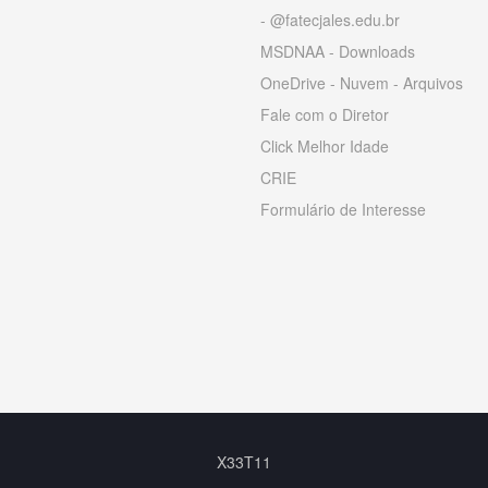
- @fatecjales.edu.br
MSDNAA - Downloads
OneDrive - Nuvem - Arquivos
Fale com o Diretor
Click Melhor Idade
CRIE
Formulário de Interesse
X33T11