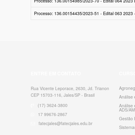
Processo: 136.00154985/2023-70 - Edital 064 2023 De
Processo: 136.00154435/2023-51 - Edital 063 2023 -
ENTRE EM CONTATO
CURS
Agroneg
Rua Vicente Leporace, 2630, Jd. Trianon
CEP 15703-116, Jales/SP - Brasil
Análise
(17) 3624-3800
Análise
ADS/AM
17 99676-2867
Gestão 
fatecjales@fatecjales.edu.br
Sistemas