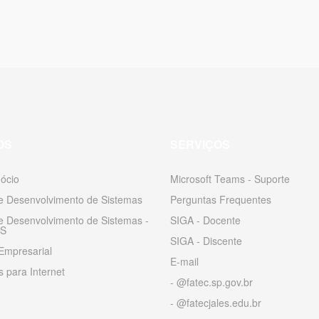
OS
SERVIÇOS
ócio
Microsoft Teams - Suporte
 e Desenvolvimento de Sistemas
Perguntas Frequentes
 e Desenvolvimento de Sistemas -
SIGA - Docente
S
SIGA - Discente
Empresarial
E-mail
 para Internet
- @fatec.sp.gov.br
- @fatecjales.edu.br