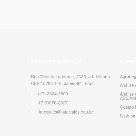
ENTRE EM CONTATO
CURS
Agroneg
Rua Vicente Leporace, 2630, Jd. Trianon
CEP 15703-116, Jales/SP - Brasil
Análise
(17) 3624-3800
Análise
ADS/AM
17 99676-2867
Gestão 
fatecjales@fatecjales.edu.br
Sistemas