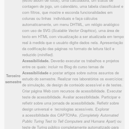
(estilo álbum de fotos), uma calculadora, um status de
contagem de jogo, um calendário, uma tabela classificável e
com filtros, que mostre e esconda funcionalidades em
colunas ou linhas individuais e faça cálculos
automaticamente, um menu DHTML, um relógio analógico
com uso de SVG (
Scalable Vector Graphics
), uma área de
texto em HTML com visualização a ser atualizada em tempo
real à medida que o usuário digite dados nela. Apresentação
da codificação das páginas no formato de leitura fácil e
reduzido (
minified).
Acessibilidade.
Deverão executar os trabalhos e projetos
entre os quais: incluir no Blog do curso temas de
Acessibilidade
e postar artigos sobre outros assuntos de
Terceiro
estudo do semestre. Realizar nos laboratórios os exercícios:
semestre
de simulação, de design de conteúdo acessível e de testes.
Criar página Web com recursos de acessibilidade. Executar
teste de acessibilidade. Avaliar acessibilidade. Participar e
refletir sobre uma jornada de acessibilidade. Refletir sobre
design universal e tecnologias acessíveis. Explorar
a acessibilidade dos CAPTCHAs.
(Completely Automated
Public Turing Test to Tell Computers and Humans Apart)
ou
teste de Turing público completamente automatizado para