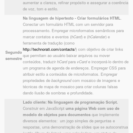
aumentar a clareza, refinar propósito e assegurar a coerência
de voz, tom e estilo.
Na linguagem de hipertexto - Criar formulários HTML
.
Conectar um formulário HTML com um servidor para
processamento. Empregar microformatos semânticos para
marcar contatos e eventos (
hCard
) e (
hCalenda
r) e
ferramenta de tradução (como
http://technorati.com/contacts/
) com objetivo de criar links
Segundo
que permitam ao usuário baixar arquivos ou mover
semestre
conteúdos, traduzir
hCard
para
vCard
e incorporá-lo dentro de
um programa de agenda de endereços. Empregar CSS para
atribuir estilo a conteúdos de microformatos. Empregar
propriedades de
background
com mosaico de imagens e
técnicas de mapa de mosaico para criar colunas falsas
dando ilusão de sombras e profundidade.
Lado cliente: Na linguagem de programação Script.
Construir em JavaScript
uma página Web com uso de
modelo de objetos para documentos
que implemente
diversos elementos: um jogo simples de perguntas e
respostas, uma demonstração de slides que se autoconstrua