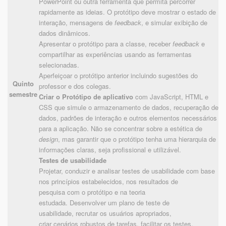
PowerPoint ou outra ferramenta que permita percorrer
rapidamente as ideias. O protótipo deve mostrar o estado de
interação, mensagens de
feedback
, e simular exibição de
dados dinâmicos.
Apresentar o protótipo para a classe, receber
feedback
e
compartilhar as experiências usando as ferramentas
selecionadas.
Aperfeiçoar o protótipo anterior incluindo sugestões do
Quinto
professor e dos colegas.
semestre
Criar o
Protótipo de aplicativo
com JavaScript, HTML e
CSS que simule o armazenamento de dados, recuperação de
dados, padrões de interação e outros elementos necessários
para a aplicação. Não se concentrar sobre a estética de
design
, mas garantir que o protótipo tenha uma hierarquia de
informações claras, seja profissional e utilizável.
Testes de usabilidade
Projetar, conduzir e analisar testes de usabilidade com base
nos princípios estabelecidos, nos resultados de
pesquisa com o protótipo e na teoria
estudada. Desenvolver um plano de teste de
usabilidade, recrutar os usuários apropriados,
criar cenários robustos de tarefas, facilitar os testes,