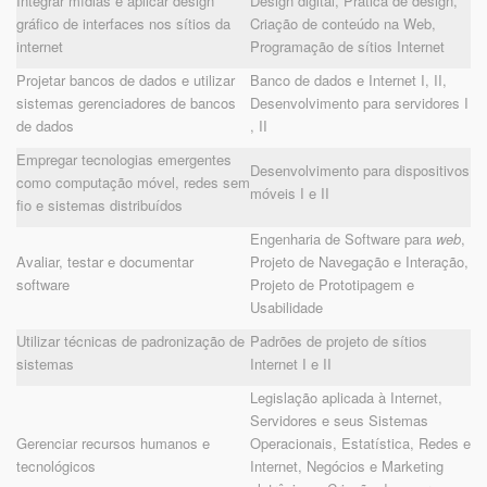
Integrar mídias e aplicar design
Design digital, Prática de design,
gráfico de interfaces nos sítios da
Criação de conteúdo na Web,
internet
Programação de sítios Internet
Projetar bancos de dados e utilizar
Banco de dados e Internet I, II,
sistemas gerenciadores de bancos
Desenvolvimento para servidores I
de dados
, II
Empregar tecnologias emergentes
Desenvolvimento para dispositivos
como computação móvel, redes sem
móveis I e II
fio e sistemas distribuídos
Engenharia de Software para
web
,
Avaliar, testar e documentar
Projeto de Navegação e Interação,
software
Projeto de Prototipagem e
Usabilidade
Utilizar técnicas de padronização de
Padrões de projeto de sítios
sistemas
Internet I e II
Legislação aplicada à Internet,
Servidores e seus Sistemas
Gerenciar recursos humanos e
Operacionais, Estatística, Redes e
tecnológicos
Internet, Negócios e Marketing