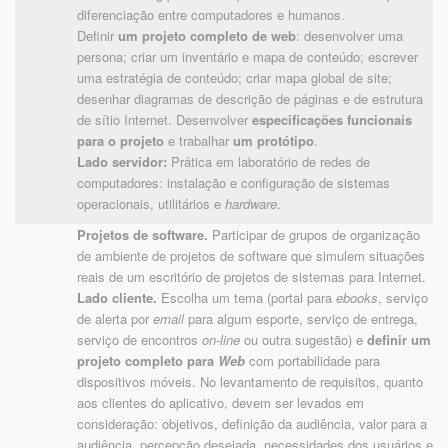
diferenciação entre computadores e humanos.
Definir
um projeto completo de web
: desenvolver uma
persona; criar um inventário e mapa de conteúdo; escrever
uma estratégia de conteúdo; criar mapa global de site;
desenhar diagramas de descrição de páginas e de estrutura
de sítio Internet. Desenvolver
especificações funcionais
para o projeto
e trabalhar
um protótipo
.
Lado servidor:
Prática em laboratório de redes de
computadores: instalação e configuração de sistemas
operacionais, utilitários e
hardware
.
Projetos de software.
Participar de grupos de organização
de ambiente de projetos de software que simulem situações
reais de um escritório de projetos de sistemas para Internet.
Lado cliente.
Escolha um tema (portal para
ebooks
, serviço
de alerta por
email
para algum esporte, serviço de entrega,
serviço de encontros
on-line
ou outra sugestão) e
definir um
projeto completo para
Web
com portabilidade para
dispositivos móveis. No levantamento de requisitos, quanto
aos clientes do aplicativo, devem ser levados em
consideração: objetivos, definição da audiência, valor para a
audiência, percepção desejada, necessidades dos usuários e