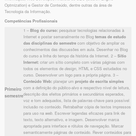
Optmization) e Gestor de Conteúdo, dentre outras da área de
Tecnologia da Informação.
Competências Profissionais
1 –
Blog do curso:
pesquisar tecnologias relacionadas à
Internet e postar semanalmente no Blog
temas de estudo
das disciplinas do semestre
com objetivo de ampliar os
conhecimentos das discussões em aula. Desenhar no Blog
do curso a linha do tempo da história da Internet. 2 –
Sítio
Internet:
criar um sítio completo com várias páginas com
todos os elementos de
design
, HTML e CSS estudados no
curso. Desenvolver um logo para a própria página. 3 –
Conteúdo Web:
planejar um
projeto de escrita simples
com a definição do público-alvo e respectivo nível de leitura,
Primeiro
descrição dos efeitos primários e secundários esperados,
semestre
voz e tom adequados, lista de palavras-chave para possível
inclusão no conteúdo. Retrabalhar cópia de textos impressos
para uso na
web
. Escrever legendas eficazes para link de
texto, texto alternativo, e imagem. Desenvolver marca
apropriada para interface e rótulos de navegação. Marcar
semanticamente páginas de conteúdo. Rever conteúdos para