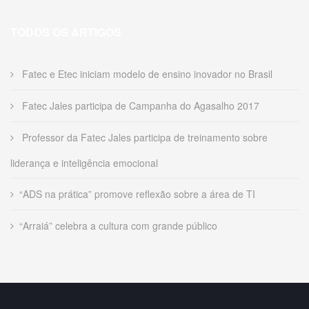
TODOS OS ARTIGOS
Fatec e Etec iniciam modelo de ensino inovador no Brasil
Fatec Jales participa de Campanha do Agasalho 2017
Professor da Fatec Jales participa de treinamento sobre
liderança e inteligência emocional
“ADS na prática” promove reflexão sobre a área de TI
“Arraiá” celebra a cultura com grande público