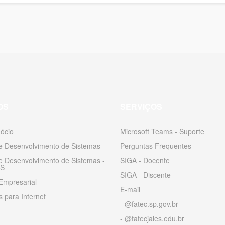
OS
SERVIÇOS
ócio
Microsoft Teams - Suporte
 e Desenvolvimento de Sistemas
Perguntas Frequentes
 e Desenvolvimento de Sistemas -
SIGA - Docente
S
SIGA - Discente
Empresarial
E-mail
 para Internet
- @fatec.sp.gov.br
- @fatecjales.edu.br