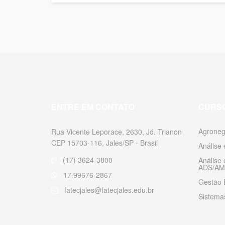
ENTRE EM CONTATO
CURS
Agroneg
Rua Vicente Leporace, 2630, Jd. Trianon
CEP 15703-116, Jales/SP - Brasil
Análise
(17) 3624-3800
Análise
ADS/AM
17 99676-2867
Gestão 
fatecjales@fatecjales.edu.br
Sistemas