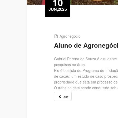
10
JUN,2025
Agronegócio
Aluno de Agronegócio
Gabriel Pereira de Souza é estudante
pesquisas na área.
Ele é bolsista do Programa de Iniciaçã
de cacau: um estudo de caso prospect
propriedade que está em processo de
O trabalho está sendo conduzido sob 
Ant