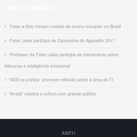
TODOS OS ARTIGOS
Fatec e Etec iniciam modelo de ensino inovador no Brasil
Fatec Jales participa de Campanha do Agasalho 2017
Professor da Fatec Jales participa de treinamento sobre
liderança e inteligência emocional
“ADS na prática” promove reflexão sobre a área de TI
“Arraiá” celebra a cultura com grande público
X33T11