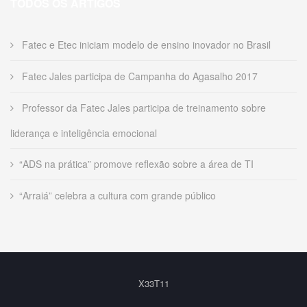
TODOS OS ARTIGOS
Fatec e Etec iniciam modelo de ensino inovador no Brasil
Fatec Jales participa de Campanha do Agasalho 2017
Professor da Fatec Jales participa de treinamento sobre
liderança e inteligência emocional
“ADS na prática” promove reflexão sobre a área de TI
“Arraiá” celebra a cultura com grande público
X33T11