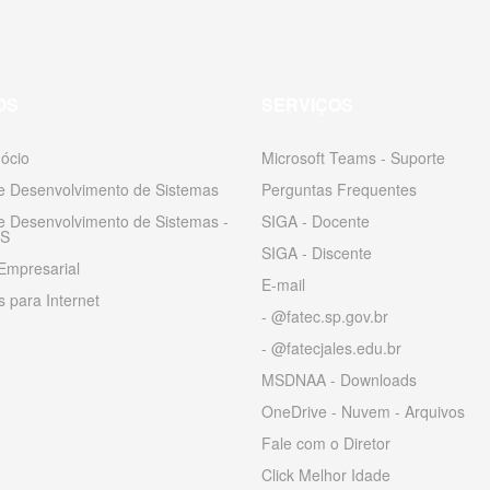
OS
SERVIÇOS
ócio
Microsoft Teams - Suporte
 e Desenvolvimento de Sistemas
Perguntas Frequentes
 e Desenvolvimento de Sistemas -
SIGA - Docente
S
SIGA - Discente
Empresarial
E-mail
 para Internet
- @fatec.sp.gov.br
- @fatecjales.edu.br
MSDNAA - Downloads
OneDrive - Nuvem - Arquivos
Fale com o Diretor
Click Melhor Idade