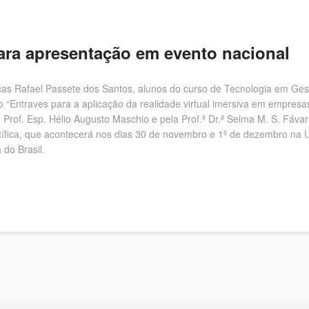
ara apresentação em evento nacional
cas Rafael Passete dos Santos, alunos do curso de Tecnologia em Gest
do “Entraves para a aplicação da realidade virtual imersiva em empre
o Prof. Esp. Hélio Augusto Maschio e pela Prof.ª Dr.ª Selma M. S. Fáva
tífica, que acontecerá nos dias 30 de novembro e 1º de dezembro na 
 do Brasil.