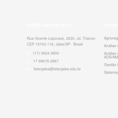
ENTRE EM CONTATO
CURS
Agroneg
Rua Vicente Leporace, 2630, Jd. Trianon
CEP 15703-116, Jales/SP - Brasil
Análise
(17) 3624-3800
Análise
ADS/AM
17 99676-2867
Gestão 
fatecjales@fatecjales.edu.br
Sistemas