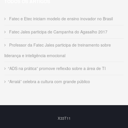
TODOS OS ARTIGOS
Fatec e Etec iniciam modelo de ensino inovador no Brasil
Fatec Jales participa de Campanha do Agasalho 2017
Professor da Fatec Jales participa de treinamento sobre
liderança e inteligência emocional
“ADS na prática” promove reflexão sobre a área de TI
“Arraiá” celebra a cultura com grande público
X33T11