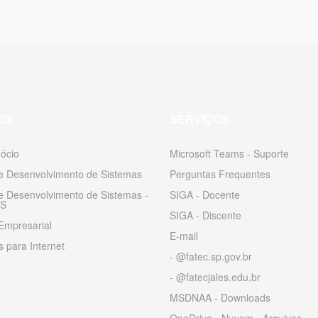
OS
SERVIÇOS
ócio
Microsoft Teams - Suporte
 e Desenvolvimento de Sistemas
Perguntas Frequentes
 e Desenvolvimento de Sistemas -
SIGA - Docente
S
SIGA - Discente
Empresarial
E-mail
 para Internet
- @fatec.sp.gov.br
- @fatecjales.edu.br
MSDNAA - Downloads
OneDrive - Nuvem - Arquivos