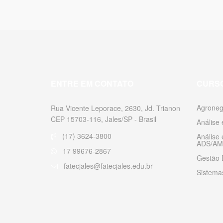
ENTRE EM CONTATO
CURS
Agroneg
Rua Vicente Leporace, 2630, Jd. Trianon
CEP 15703-116, Jales/SP - Brasil
Análise
(17) 3624-3800
Análise
ADS/AM
17 99676-2867
Gestão 
fatecjales@fatecjales.edu.br
Sistemas