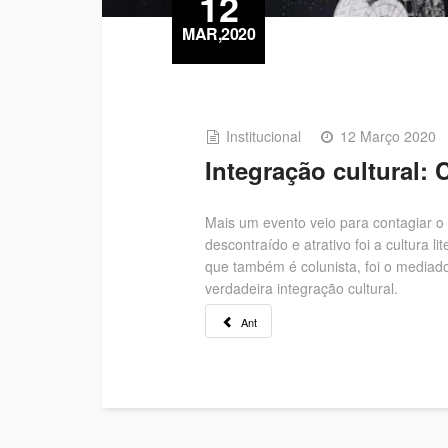
12
MAR,2020
Institucional
12 Março 2020
Integração cultural: 
Mais um evento veio para contagiar o
descontraído e atrativo foi a cultura 
que também é colunista, foi o mediado
verdadeira integração cultural.
Ant