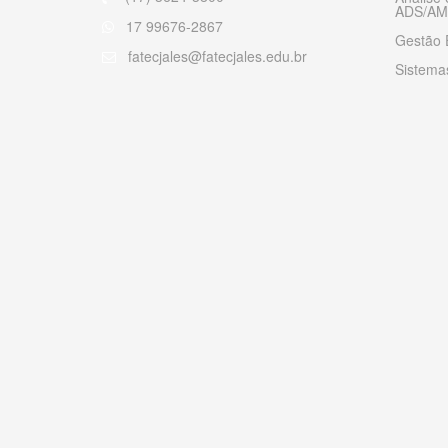
ADS/AM
17 99676-2867
Gestão 
fatecjales@fatecjales.edu.br
Sistemas