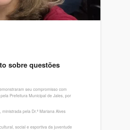
to sobre questões
t demonstraram seu compromisso com
ela Prefeitura Municipal de Jales, por
, ministrada pela Dr.ª Mariana Alves
ltural, social e esportiva da juventude