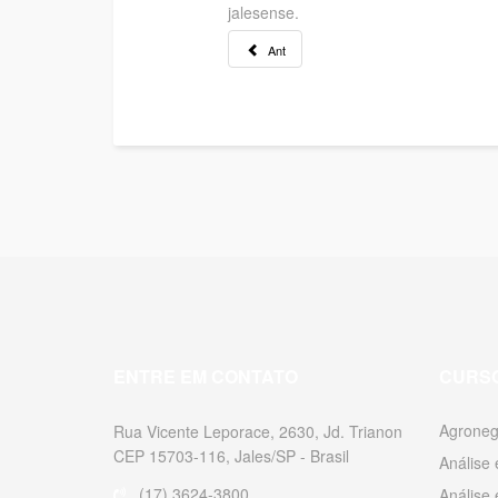
jalesense.
Ant
ENTRE EM CONTATO
CURS
Agroneg
Rua Vicente Leporace, 2630, Jd. Trianon
CEP 15703-116, Jales/SP - Brasil
Análise
(17) 3624-3800
Análise