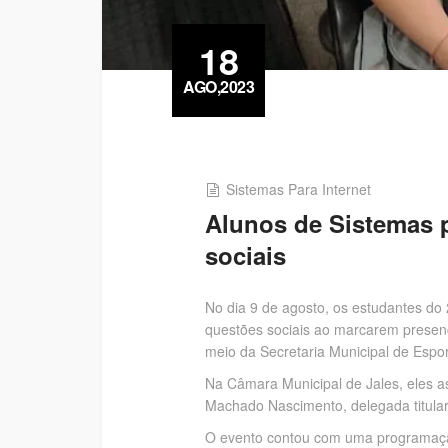
18
AGO,2023
Sistemas Para Internet
Alunos de Sistemas 
sociais
No dia 9 de agosto, os estudantes d
questões sociais ao marcarem presenç
meio da Secretaria Municipal de Espo
Na Câmara Municipal de Jales, eles ass
Machado Nascimento, delegada titular
O evento contou com uma programação d