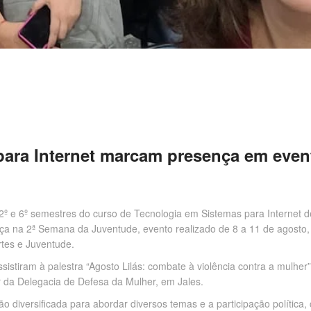
para Internet marcam presença em even
o 2º e 6º semestres do curso de Tecnologia em Sistemas para Interne
a na 2ª Semana da Juventude, evento realizado de 8 a 11 de agosto, p
rtes e Juventude.
istiram à palestra “Agosto Lilás: combate à violência contra a mulher”
 da Delegacia de Defesa da Mulher, em Jales.
iversificada para abordar diversos temas e a participação política, cu