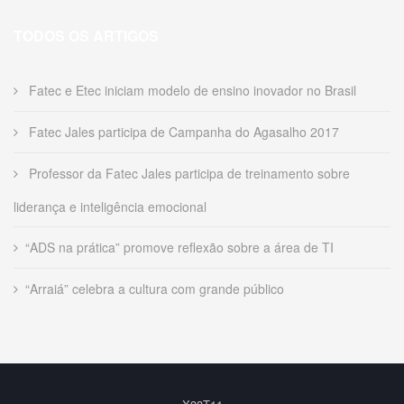
TODOS OS ARTIGOS
Fatec e Etec iniciam modelo de ensino inovador no Brasil
Fatec Jales participa de Campanha do Agasalho 2017
Professor da Fatec Jales participa de treinamento sobre
liderança e inteligência emocional
“ADS na prática” promove reflexão sobre a área de TI
“Arraiá” celebra a cultura com grande público