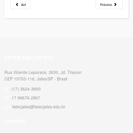
Ant
Próximo
ENTRE EM CONTATO
Rua Vicente Leporace, 2630, Jd. Trianon
CEP 15703-116, Jales/SP - Brasil
(17) 3624-3800
17 99676-2867
fatecjales@fatecjales.edu.br
CURSOS