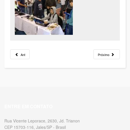
Ant
Próximo
ENTRE EM CONTATO
Rua Vicente Leporace, 2630, Jd. Trianon
CEP 15703-116, Jales/SP - Brasil