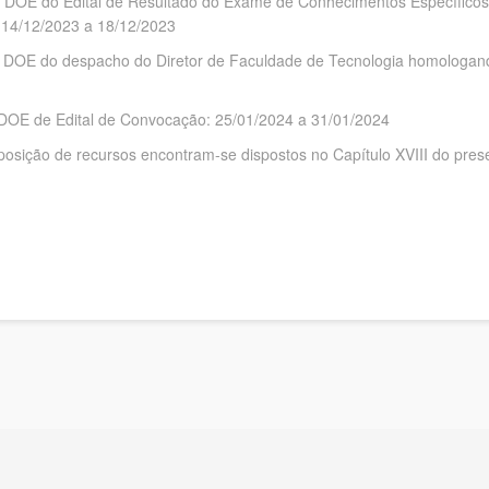
 em DOE do Edital de Resultado do Exame de Conhecimentos Específicos
l: 14/12/2023 a 18/12/2023
o em DOE do despacho do Diretor de Faculdade de Tecnologia homologan
em DOE de Edital de Convocação: 25/01/2024 a 31/01/2024
sição de recursos encontram-se dispostos no Capítulo XVIII do prese