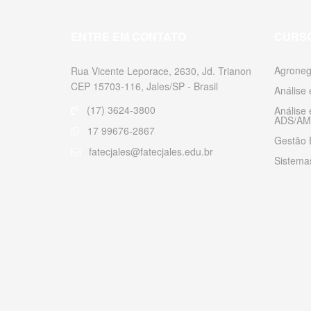
ENTRE EM CONTATO
CURS
Agroneg
Rua Vicente Leporace, 2630, Jd. Trianon
CEP 15703-116, Jales/SP - Brasil
Análise
(17) 3624-3800
Análise
ADS/AM
17 99676-2867
Gestão 
fatecjales@fatecjales.edu.br
Sistemas