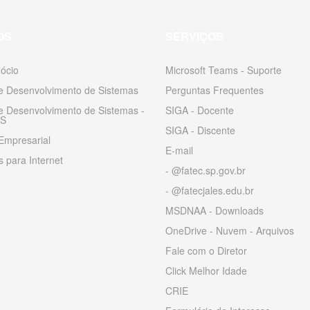
OS
SERVIÇOS
ócio
Microsoft Teams - Suporte
 e Desenvolvimento de Sistemas
Perguntas Frequentes
 e Desenvolvimento de Sistemas -
SIGA - Docente
S
SIGA - Discente
Empresarial
E-mail
 para Internet
- @fatec.sp.gov.br
- @fatecjales.edu.br
MSDNAA - Downloads
OneDrive - Nuvem - Arquivos
Fale com o Diretor
Click Melhor Idade
CRIE