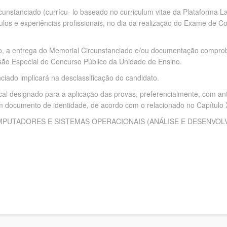
cunstanciado (currícu- lo baseado no curriculum vitae da Plataforma L
ítulos e experiências profissionais, no dia da realização do Exame de
o, a entrega do Memorial Circunstanciado e/ou documentação comprobató
ssão Especial de Concurso Público da Unidade de Ensino.
iado implicará na desclassificação do candidato.
al designado para a aplicação das provas, preferencialmente, com ant
um documento de identidade, de acordo com o relacionado no Capítulo X 
OMPUTADORES E SISTEMAS OPERACIONAIS (ANÁLISE E DESENVOL