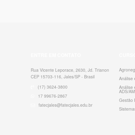
ENTRE EM CONTATO
CURS
Agroneg
Rua Vicente Leporace, 2630, Jd. Trianon
CEP 15703-116, Jales/SP - Brasil
Análise
(17) 3624-3800
Análise
ADS/AM
17 99676-2867
Gestão 
fatecjales@fatecjales.edu.br
Sistemas