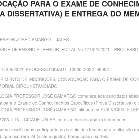
OCAÇÃO PARA O EXAME DE CONHEC
VA DISSERTATIVA) E ENTREGA DO ME
ESSOR JOSÉ CAMARGO – JALES
OR DE ENSINO SUPERIOR, EDITAL No 171/02/2023 – PROCESSO
14/06/2022, PROCESSO SISAUT–10000–2022–00002
RIMENTO DE INSCRIÇÕES, CONVOCAÇÃO PARA O EXAME DE CO
EMORIAL CIRCUNSTANCIADO
OGIA PROFESSOR JOSÉ CAMARGO comunica aos candidatos abaixo r
oca para o Exame de Conhecimentos Específicos (Prova Dissertativa) e
OLOGIA PROFESSOR JOSÉ CAMARGO, situada na RUA VICENTE LE
3–116 – CIDADE: JALES, no dia e horário abaixo informados.
dos classificados participarão do sorteio dos temas para realização d
 que ocorrerá 24 (vinte e quatro) horas após o sorteio.