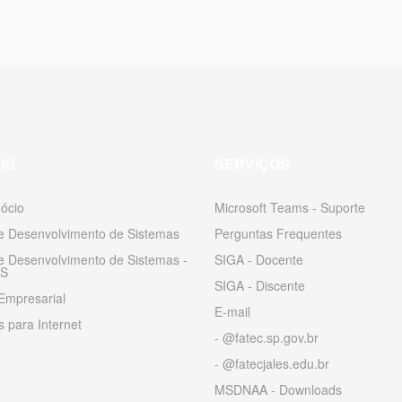
OS
SERVIÇOS
ócio
Microsoft Teams - Suporte
 e Desenvolvimento de Sistemas
Perguntas Frequentes
 e Desenvolvimento de Sistemas -
SIGA - Docente
S
SIGA - Discente
Empresarial
E-mail
 para Internet
- @fatec.sp.gov.br
- @fatecjales.edu.br
MSDNAA - Downloads