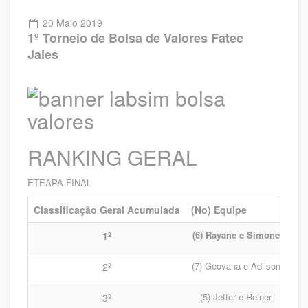
20 Maio 2019
1º Torneio de Bolsa de Valores Fatec
Jales
RANKING GERAL
ETEAPA FINAL
Classificação Geral Acumulada
(No) Equipe
Pat
(6) Rayane e Simone
R
1º
(7) Geovana e Adilson
R
2º
(5) Jefter e Reiner
R
3º