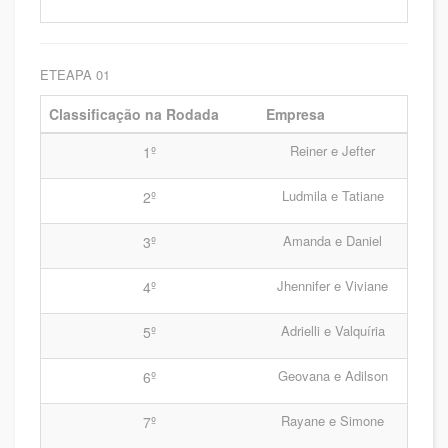
ETEAPA 01
Classificação na Rodada
Empresa
Reiner e Jefter
1º
Ludmila e Tatiane
2º
Amanda e Daniel
3º
Jhennifer e Viviane
4º
Adrielli e Valquíria
5º
Geovana e Adilson
6º
Rayane e Simone
7º