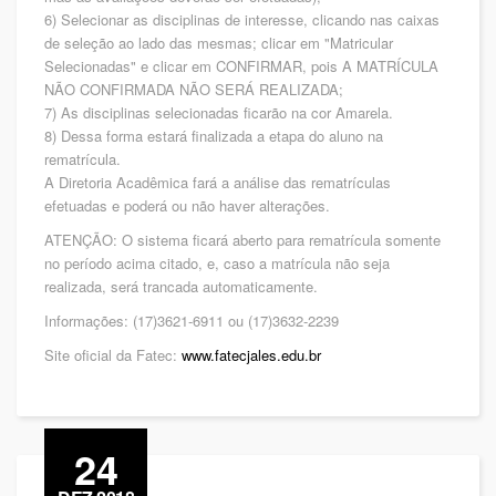
6) Selecionar as disciplinas de interesse, clicando nas caixas
de seleção ao lado das mesmas; clicar em "Matricular
Selecionadas" e clicar em CONFIRMAR, pois A MATRÍCULA
NÃO CONFIRMADA NÃO SERÁ REALIZADA;
7) As disciplinas selecionadas ficarão na cor Amarela.
8) Dessa forma estará finalizada a etapa do aluno na
rematrícula.
A Diretoria Acadêmica fará a análise das rematrículas
efetuadas e poderá ou não haver alterações.
ATENÇÃO: O sistema ficará aberto para rematrícula somente
no período acima citado, e, caso a matrícula não seja
realizada, será trancada automaticamente.
Informações: (17)3621-6911 ou (17)3632-2239
Site oficial da Fatec:
www.fatecjales.edu.br
24