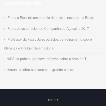
TODOS OS ARTIGOS
Fatec e Etec iniciam modelo de ensino inovador no Brasil
Fatec Jales participa de Campanha do Agasalho 2017
Professor da Fatec Jales participa de treinamento sobre
liderança e inteligência emocional
“ADS na prática” promove reflexão sobre a área de TI
“Arraiá” celebra a cultura com grande público
X33T11