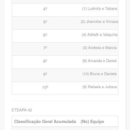
(1) Ludmila e Tatiane
4º
(2) Jhennifer e Viviane
5º
(4) Adrielli e Valquíria
6º
(3) Andreia e Marcia
7º
(8) Amanda e Daniel
8º
(10) Bruna e Daniele
9º
(9) Rafaela e Juliana
10º
ETEAPA 02
Classificação Geral Acumulada
(No) Equipe
Pat