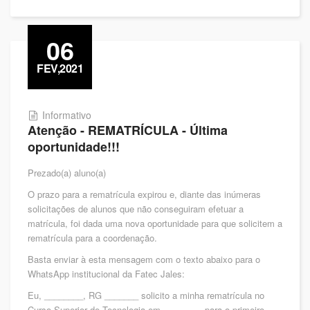
06
FEV,2021
Informativo
Atenção - REMATRÍCULA - Última
oportunidade!!!
Prezado(a) aluno(a)
O prazo para a rematrícula expirou e, diante das inúmeras
solicitações de alunos que não conseguiram efetuar a
matrícula, foi dada uma nova oportunidade para que solicitem a
rematrícula para a coordenação.
Basta enviar à esta mensagem com o texto abaixo para o
WhatsApp institucional da Fatec Jales:
Eu, ________, RG _______ solicito a minha rematrícula no
Curso Superior de Tecnologia em ________ para o primeiro