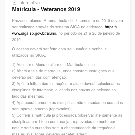
Informativo
Matrícula - Veteranos 2019
Prezados alunos: A rematrícula do 1º semestre de 2019 deverá
ser realizada através do sistema SIGA no endereço:
https://
www.siga.sp.gov.br/aluno
, no período de 21 a 26 de janeiro de
2019.
O acesso deverá ser feito com seu usuário e senha já
utilizados no SIGA.
1) Acessar o Menu e clicar em Matrícula online.
2) Abrirá a tela de matrícula, onde constam instruções que
deverão ser lidas com atenç
ão.
3) Após a leitura das instruções, o aluno deverá selecionar as
disciplinas de interesse, clicando nas caixas de seleção ao
lado das mesmas.
4) Aparecerá somente as disciplinas não cursadas ou cursadas
sem aproveitamento (reprovadas);
5) Conferir a matrícula já processada (observar atentamente as
disciplinas em TE na cor Laranja - reprovadas somente por
nota e serão cursadas sem a obrigatoriedade da frequência
mas as avaliações deverão ser efetuadas);