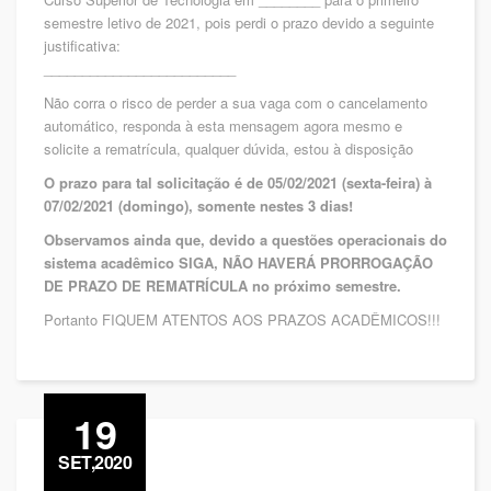
semestre letivo de 2021, pois perdi o prazo devido a seguinte
justificativa:
_________________________
Não corra o risco de perder a sua vaga com o cancelamento
automático, responda à esta mensagem agora mesmo e
solicite a rematrícula, qualquer dúvida, estou à disposição
O prazo para tal solicitação é de 05/02/2021 (sexta-feira) à
07/02/2021 (domingo), somente nestes 3 dias!
Observamos ainda que, devido a questões operacionais do
sistema acadêmico SIGA, NÃO HAVERÁ PRORROGAÇÃO
DE PRAZO DE REMATRÍCULA no próximo semestre.
Portanto FIQUEM ATENTOS AOS PRAZOS ACADÊMICOS!!!
19
SET,2020