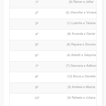
(6) Reiner e Jefter
R
1º
(2) Jhennifer e Viviane
R
2º
(1) Ludmila e Tatiane
R
3º
(8) Amanda e Daniel
R
4º
(6) Rayane e Simone
R
5º
(4) Adrielli e Valquíria
R
6º
(7) Geovana e Adilson
R
7º
(10) Bruna e Danielle
R
8º
(3) Andreia e Marcia
R
9º
(9) Rafaela e Juliana
R
10º