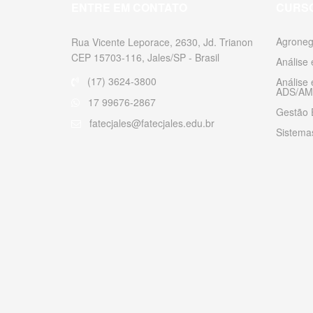
ENTRE EM CONTATO
CURS
Agroneg
Rua Vicente Leporace, 2630, Jd. Trianon
CEP 15703-116, Jales/SP - Brasil
Análise
(17) 3624-3800
Análise
ADS/AM
17 99676-2867
Gestão 
fatecjales@fatecjales.edu.br
Sistemas