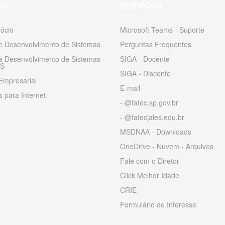
OS
SERVIÇOS
ócio
Microsoft Teams - Suporte
 e Desenvolvimento de Sistemas
Perguntas Frequentes
 e Desenvolvimento de Sistemas -
SIGA - Docente
S
SIGA - Discente
Empresarial
E-mail
 para Internet
- @fatec.sp.gov.br
- @fatecjales.edu.br
MSDNAA - Downloads
OneDrive - Nuvem - Arquivos
Fale com o Diretor
Click Melhor Idade
CRIE
Formulário de Interesse