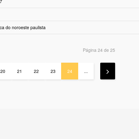
17
ca do noroeste paulista
Página 24 de 25
20
21
22
23
24
...