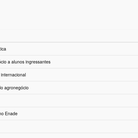
tica
cio a alunos ingressantes
 internacional
 do agronegócio
 no Enade